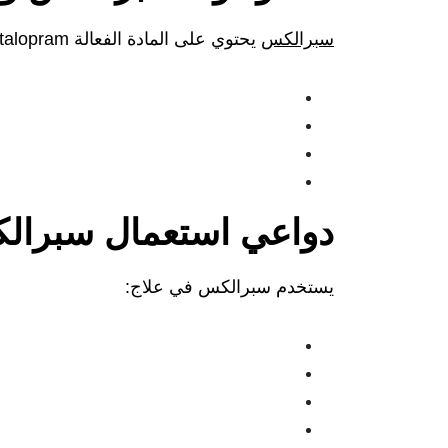
سبرالكس
يحتوي على المادة الفعالة Escitalopram، وهي من أدوية SSRIs التي تعمل على:
دواعي استعمال سبرال
يستخدم سبرالكس في علاج: