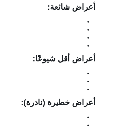
أعراض شائعة:
أعراض أقل شيوعًا:
أعراض خطيرة (نادرة):