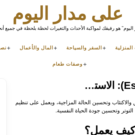
على مدار اليوم
اليوم" هو رفيقك لمواكبة الأحداث والتغيرات لحظة بلحظة في جميع أنحا
+
+
+
المنزلية
السفر والسياحة
المال والأعمال
نصا
+
وصفات طعام
سبرالكس (Escitalopram): الاستخدامات، الجرعة، الأعراض الجانبية والسعر في مصر 2026
الاكتئاب وتحسين الحالة المزاجية، ويعمل على تنظيم
لتوتر وتحسين جودة الحياة النفسية.
كيف يعمل؟