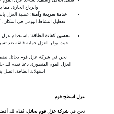
تقليل التآكل والتلف
: يساعد عزل الفوم عل
والرياح الحارة، مما 
خدمة سريعة وآمنة
: عملية العزل باس
تعطيل النشاط اليومي في المكان. كما
تحسين كفاءة الطاقة
: باستخدام عزل 
حيث يوفر العزل حماية فائقة ضد تسرب
نحن في شركة عزل فوم بحائل نضمن ل
العزل الفوم المتطورة. دعنا نقدم لك حل
استهلاك الطاقة. اتصل ب
عزل اسطح فوم​
نحن في
شركة عزل فوم بحائل
، نُقدّم لك أف