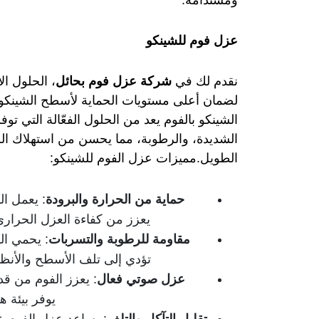
ومستدامة.
عزل فوم للشينكو​
نقدم لك في
شركة عزل فوم بحائل
، الحلول ال
لضمان أعلى مستويات الحماية لأسطح الشينكو من
الشينكو بالفوم يعد من الحلول الفعّالة التي توف
الشديدة، والرطوبة، مما يحسن من استهلاك الط
الطويل.مميزات عزل الفوم للشينكو:
حماية من الحرارة والبرودة
: يعمل ال
يعزز من كفاءة العزل الحراري
مقاومة للرطوبة والتسربات
: يحمي ال
تؤدي إلى تلف الأسطح والأنظم
عزل صوتي فعال
: يعزز الفوم من قد
يوفر بيئة ه