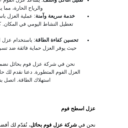
تقليل التآكل والتلف
: يساعد عزل الفوم عل
والرياح الحارة، مما 
خدمة سريعة وآمنة
: عملية العزل باس
تعطيل النشاط اليومي في المكان. كما
تحسين كفاءة الطاقة
: باستخدام عزل 
حيث يوفر العزل حماية فائقة ضد تسرب
نحن في شركة عزل فوم بحائل نضمن ل
العزل الفوم المتطورة. دعنا نقدم لك حل
استهلاك الطاقة. اتصل ب
عزل اسطح فوم​
نحن في
شركة عزل فوم بحائل
، نُقدّم لك أف