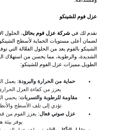
ومستدامة.
عزل فوم للشينكو​
نقدم لك في
شركة عزل فوم بحائل
، الحلول ال
لضمان أعلى مستويات الحماية لأسطح الشينكو من
الشينكو بالفوم يعد من الحلول الفعّالة التي توف
الشديدة، والرطوبة، مما يحسن من استهلاك الط
الطويل.مميزات عزل الفوم للشينكو:
حماية من الحرارة والبرودة
: يعمل ال
يعزز من كفاءة العزل الحراري
مقاومة للرطوبة والتسربات
: يحمي ال
تؤدي إلى تلف الأسطح والأنظم
عزل صوتي فعال
: يعزز الفوم من قد
يوفر بيئة ه